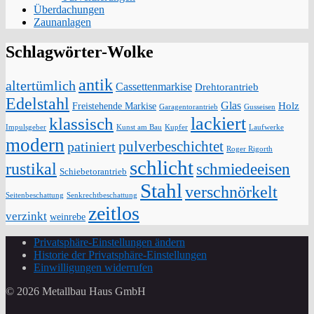
Überdachungen
Zaunanlagen
Schlagwörter-Wolke
antik
altertümlich
Cassettenmarkise
Drehtorantrieb
Edelstahl
Glas
Holz
Freistehende Markise
Garagentorantrieb
Gusseisen
lackiert
klassisch
Impulsgeber
Kunst am Bau
Kupfer
Laufwerke
modern
pulverbeschichtet
patiniert
Roger Rigorth
schlicht
rustikal
schmiedeeisen
Schiebetorantrieb
Stahl
verschnörkelt
Seitenbeschattung
Senkrechtbeschattung
zeitlos
verzinkt
weinrebe
Privatsphäre-Einstellungen ändern
Historie der Privatsphäre-Einstellungen
Einwilligungen widerrufen
© 2026 Metallbau Haus GmbH