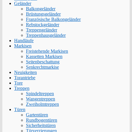
Geländer
Balkongeländer
Brüstungsgeländer
Französische Balkongeländer
Rebstockgeländer
Treppengeländer
Treppenhausgeländer
Handläufe
Markisen
Freistehende Markisen
Kassetten Markisen
Seitenbeschattung
Senkrechtmarkise
Neuigkeiten
Torantriebe
Tore
Treppen
Spindeltreppen
Wangentreppen
Zweiholmtreppen
Türen
Gartentüren
Rundbogentüren
Sicherheitstüren
Türverzierungen