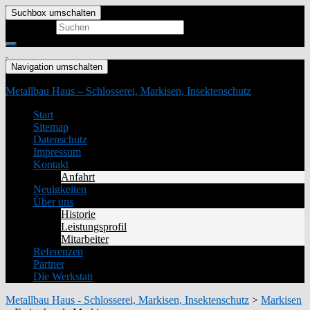
Suchbox umschalten
Search for:
Navigation umschalten
Metallbau Haus – Schlosserei, Markisen, Insektenschutz
Start
Sitemap
Datenschutz
Impressum
Kontakt
Anfahrt
Neuigkeiten
Über uns
Historie
Leistungsprofil
Mitarbeiter
Referenzen
Partner
Die Werkstatt
Metallbau Haus - Schlosserei, Markisen, Insektenschutz
>
Markisen