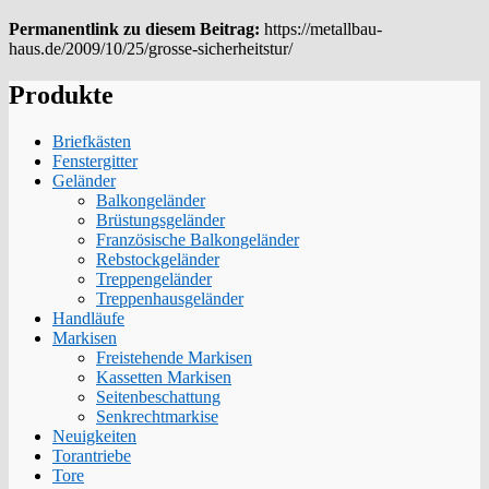
Permanentlink zu diesem Beitrag:
https://metallbau-
haus.de/2009/10/25/grosse-sicherheitstur/
Produkte
Briefkästen
Fenstergitter
Geländer
Balkongeländer
Brüstungsgeländer
Französische Balkongeländer
Rebstockgeländer
Treppengeländer
Treppenhausgeländer
Handläufe
Markisen
Freistehende Markisen
Kassetten Markisen
Seitenbeschattung
Senkrechtmarkise
Neuigkeiten
Torantriebe
Tore