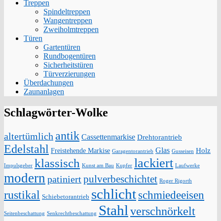
Treppen
Spindeltreppen
Wangentreppen
Zweiholmtreppen
Türen
Gartentüren
Rundbogentüren
Sicherheitstüren
Türverzierungen
Überdachungen
Zaunanlagen
Schlagwörter-Wolke
antik
altertümlich
Cassettenmarkise
Drehtorantrieb
Edelstahl
Glas
Holz
Freistehende Markise
Garagentorantrieb
Gusseisen
lackiert
klassisch
Impulsgeber
Kunst am Bau
Kupfer
Laufwerke
modern
pulverbeschichtet
patiniert
Roger Rigorth
schlicht
rustikal
schmiedeeisen
Schiebetorantrieb
Stahl
verschnörkelt
Seitenbeschattung
Senkrechtbeschattung