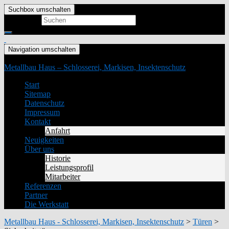
Suchbox umschalten
Search for:
Navigation umschalten
Metallbau Haus – Schlosserei, Markisen, Insektenschutz
Start
Sitemap
Datenschutz
Impressum
Kontakt
Anfahrt
Neuigkeiten
Über uns
Historie
Leistungsprofil
Mitarbeiter
Referenzen
Partner
Die Werkstatt
Metallbau Haus - Schlosserei, Markisen, Insektenschutz
>
Türen
>