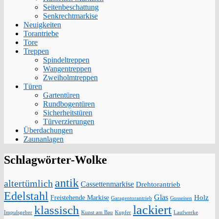
Seitenbeschattung
Senkrechtmarkise
Neuigkeiten
Torantriebe
Tore
Treppen
Spindeltreppen
Wangentreppen
Zweiholmtreppen
Türen
Gartentüren
Rundbogentüren
Sicherheitstüren
Türverzierungen
Überdachungen
Zaunanlagen
Schlagwörter-Wolke
antik
altertümlich
Cassettenmarkise
Drehtorantrieb
Edelstahl
Glas
Holz
Freistehende Markise
Garagentorantrieb
Gusseisen
lackiert
klassisch
Impulsgeber
Kunst am Bau
Kupfer
Laufwerke