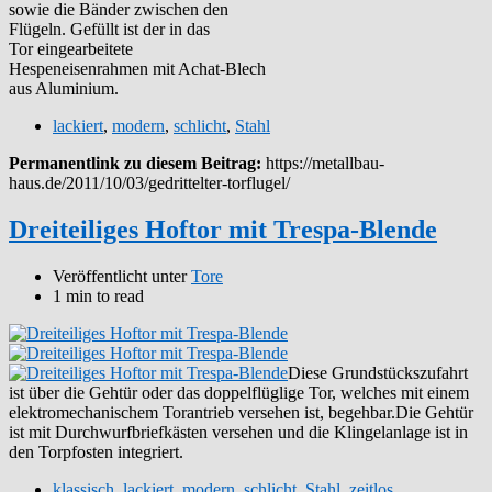
sowie die Bänder zwischen den
Flügeln. Gefüllt ist der in das
Tor eingearbeitete
Hespeneisenrahmen mit Achat-Blech
aus Aluminium.
lackiert
,
modern
,
schlicht
,
Stahl
Permanentlink zu diesem Beitrag:
https://metallbau-
haus.de/2011/10/03/gedrittelter-torflugel/
Dreiteiliges Hoftor mit Trespa-Blende
Veröffentlicht unter
Tore
1 min to read
Diese Grundstückszufahrt
ist über die Gehtür oder das doppelflüglige Tor, welches mit einem
elektromechanischem Torantrieb versehen ist, begehbar.Die Gehtür
ist mit Durchwurfbriefkästen versehen und die Klingelanlage ist in
den Torpfosten integriert.
klassisch
,
lackiert
,
modern
,
schlicht
,
Stahl
,
zeitlos