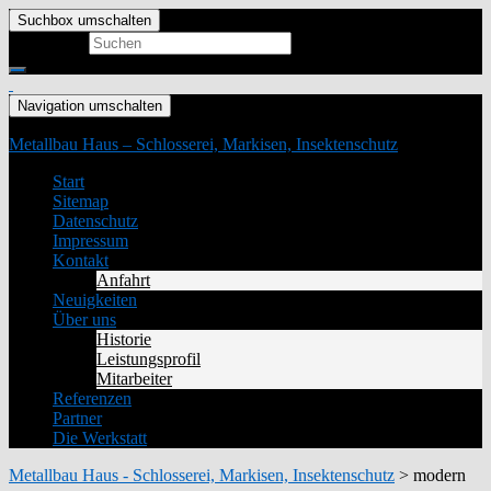
Suchbox umschalten
Search for:
Navigation umschalten
Metallbau Haus – Schlosserei, Markisen, Insektenschutz
Start
Sitemap
Datenschutz
Impressum
Kontakt
Anfahrt
Neuigkeiten
Über uns
Historie
Leistungsprofil
Mitarbeiter
Referenzen
Partner
Die Werkstatt
Metallbau Haus - Schlosserei, Markisen, Insektenschutz
>
modern