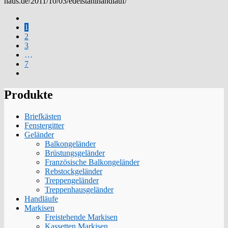
haus.de/2011/10/03/edelstahlhandlauf/
1
2
3
…
7
Produkte
Briefkästen
Fenstergitter
Geländer
Balkongeländer
Brüstungsgeländer
Französische Balkongeländer
Rebstockgeländer
Treppengeländer
Treppenhausgeländer
Handläufe
Markisen
Freistehende Markisen
Kassetten Markisen