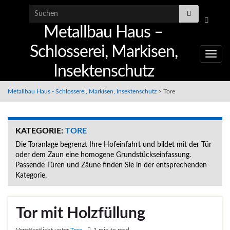
Search for:
Suchbo
Metallbau Haus –
umschal
Schlosserei, Markisen,
Navig
Insektenschutz
umsc
Metallbau Haus - Schlosserei, Markisen, Insektenschutz
>
Tore
KATEGORIE:
TORE
Die Toranlage begrenzt Ihre Hofeinfahrt und bildet mit der Tür
oder dem Zaun eine homogene Grundstückseinfassung.
Passende Türen und Zäune finden Sie in der entsprechenden
Kategorie.
Tor mit Holzfüllung