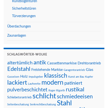
Rundbogentüren
Sicherheitstüren
Türverzierungen
Überdachungen
Zaunanlagen
SCHLAGWÖRTER-WOLKE
antik
altertümlich
Cassettenmarkise
Drehtorantrieb
Edelstahl
Glas
Freistehende Markise
Garagentorantrieb
klassisch
Holz
Gusseisen
Impulsgeber
Kunst am Bau
Kupfer
modern
lackiert
patiniert
Laufwerke
rustikal
pulverbeschichtet
Roger Rigorth
schlicht
schmiedeeisen
Schiebetorantrieb
Stahl
Seitenbeschattung
Senkrechtbeschattung