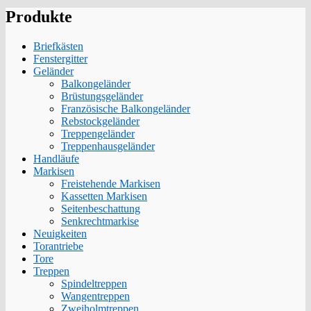
Produkte
Briefkästen
Fenstergitter
Geländer
Balkongeländer
Brüstungsgeländer
Französische Balkongeländer
Rebstockgeländer
Treppengeländer
Treppenhausgeländer
Handläufe
Markisen
Freistehende Markisen
Kassetten Markisen
Seitenbeschattung
Senkrechtmarkise
Neuigkeiten
Torantriebe
Tore
Treppen
Spindeltreppen
Wangentreppen
Zweiholmtreppen