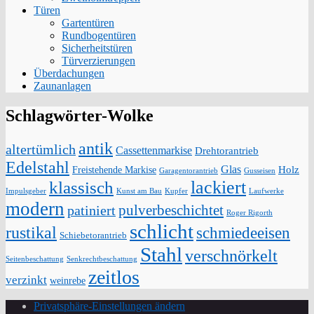
Türen
Gartentüren
Rundbogentüren
Sicherheitstüren
Türverzierungen
Überdachungen
Zaunanlagen
Schlagwörter-Wolke
antik
altertümlich
Cassettenmarkise
Drehtorantrieb
Edelstahl
Glas
Holz
Freistehende Markise
Garagentorantrieb
Gusseisen
lackiert
klassisch
Impulsgeber
Kunst am Bau
Kupfer
Laufwerke
modern
pulverbeschichtet
patiniert
Roger Rigorth
schlicht
rustikal
schmiedeeisen
Schiebetorantrieb
Stahl
verschnörkelt
Seitenbeschattung
Senkrechtbeschattung
zeitlos
verzinkt
weinrebe
Privatsphäre-Einstellungen ändern