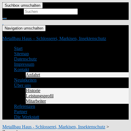
Suchbox umschalten
Search for:
Navigation umschalten
Metallbau Haus – Schlosserei, Markisen, Insektenschutz
Start
Sitemap
Datenschutz
Impressum
Kontakt
Anfahrt
Neuigkeiten
Über uns
Historie
Leistungsprofil
Mitarbeiter
Referenzen
Partner
Die Werkstatt
Metallbau Haus - Schlosserei, Markisen, Insektenschutz
>