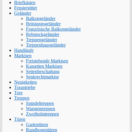
Briefkästen
Fenstergitter
Geländer
Balkongeländer
Brüstungsgeländer
Französische Balkongeländer
Rebstockgeländer
Treppengeländer
Treppenhausgeländer
Handläufe
Markisen
Freistehende Markisen
Kassetten Markisen
Seitenbeschattung
Senkrechtmarkise
Neuigkeiten
Torantriebe
Tore
Treppen
Spindeltreppen
Wangentreppen
Zweiholmtreppen
Türen
Gartentüren
Rundbogentüren