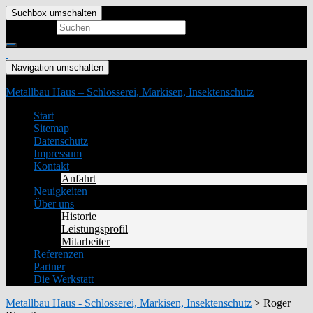
Suchbox umschalten
Search for:
Navigation umschalten
Metallbau Haus – Schlosserei, Markisen, Insektenschutz
Start
Sitemap
Datenschutz
Impressum
Kontakt
Anfahrt
Neuigkeiten
Über uns
Historie
Leistungsprofil
Mitarbeiter
Referenzen
Partner
Die Werkstatt
Metallbau Haus - Schlosserei, Markisen, Insektenschutz
>
Roger