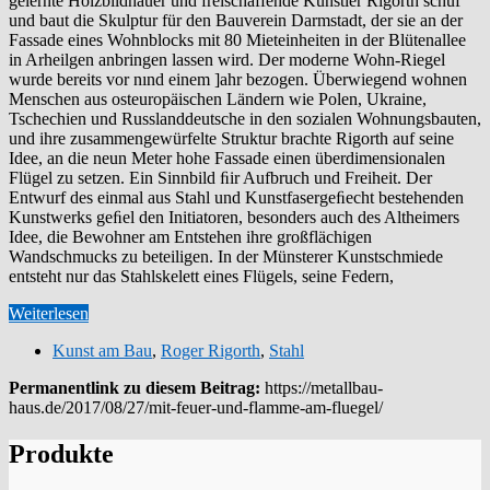
gelernte Holzbildhauer und freischaffende Künstler Rigorth schuf
und baut die Skulptur für den Bauverein Darmstadt, der sie an der
Fassade eines Wohnblocks mit 80 Mieteinheiten in der Blütenallee
in Arheilgen anbringen lassen wird. Der moderne Wohn-Riegel
wurde bereits vor nınd einem ]ahr bezogen. Überwiegend wohnen
Menschen aus osteuropäischen Ländern wie Polen, Ukraine,
Tschechien und Russlanddeutsche in den sozialen Wohnungsbauten,
und ihre zusammengewürfelte Struktur brachte Rigorth auf seine
Idee, an die neun Meter hohe Fassade einen überdimensionalen
Flügel zu setzen. Ein Sinnbild ﬁir Aufbruch und Freiheit. Der
Entwurf des einmal aus Stahl und Kunstfasergeﬁecht bestehenden
Kunstwerks geﬁel den Initiatoren, besonders auch des Altheimers
Idee, die Bewohner am Entstehen ihre großflächigen
Wandschmucks zu beteiligen. In der Münsterer Kunstschmiede
entsteht nur das Stahlskelett eines Flügels, seine Federn,
Weiterlesen
Kunst am Bau
,
Roger Rigorth
,
Stahl
Permanentlink zu diesem Beitrag:
https://metallbau-
haus.de/2017/08/27/mit-feuer-und-flamme-am-fluegel/
Produkte