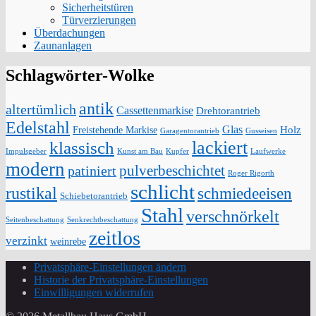
Sicherheitstüren
Türverzierungen
Überdachungen
Zaunanlagen
Schlagwörter-Wolke
antik
altertümlich
Cassettenmarkise
Drehtorantrieb
Edelstahl
Glas
Holz
Freistehende Markise
Garagentorantrieb
Gusseisen
lackiert
klassisch
Impulsgeber
Kunst am Bau
Kupfer
Laufwerke
modern
pulverbeschichtet
patiniert
Roger Rigorth
schlicht
rustikal
schmiedeeisen
Schiebetorantrieb
Stahl
verschnörkelt
Seitenbeschattung
Senkrechtbeschattung
zeitlos
verzinkt
weinrebe
Privatsphäre-Einstellungen ändern
Historie der Privatsphäre-Einstellungen
Einwilligungen widerrufen